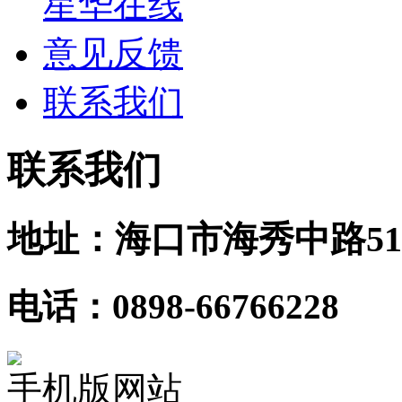
星华在线
意见反馈
联系我们
联系我们
地址：海口市海秀中路51
电话：0898-66766228
手机版网站