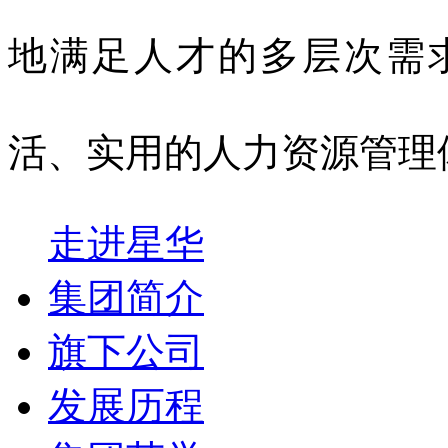
地满足人才的多层次需
活、实用的人力资源管理
走进星华
集团简介
旗下公司
发展历程