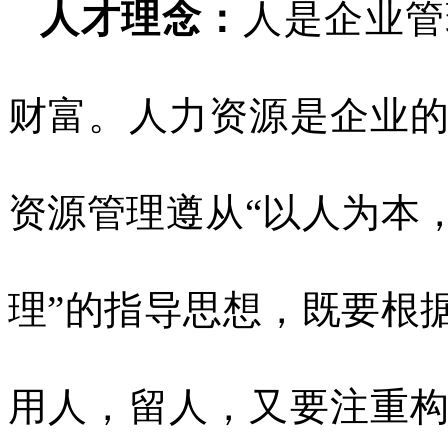
人才理念：
人是企业管
财富。人力资源是企业
资源管理遵从“以人为本
理”的指导思想，既要根
用人，留人，又要注重