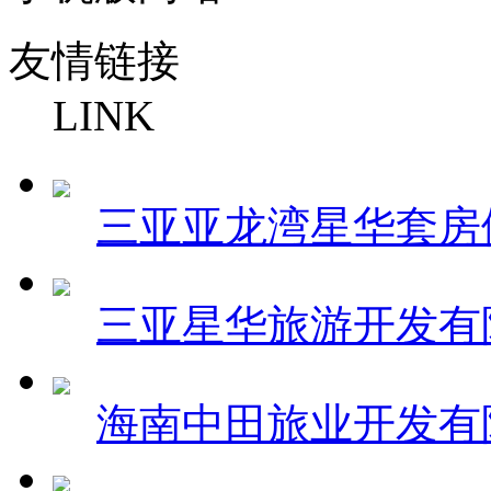
友情链接
LINK
三亚亚龙湾星华套房
三亚星华旅游开发有
海南中田旅业开发有