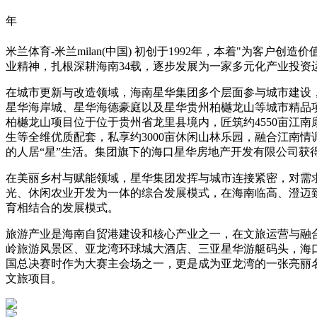
年
米兰体育-米兰milan(中国) 初创于1992年，本着"为
业精神，扎根深耕海南34载，逐步发展为一家多元化产业投
在城市更新与改造领域，海南星华集团多个层面参与城市建设
星华海岸城、星华海德豪庭以及星华贵州柏樾龙山等城市精品
柏樾龙山项目位于位于贵州省龙里县境内，匠筑约4550亩江
生等全维优质配套，私享约3000亩休闲山林乐园，融合江南
的人居“星”生活。集团旗下的海口星华房地产开发有限公司获得
在美丽乡村与赋能领域，星华集团发挥与城市连接紧密，对需
光、休闲农业开发为一体的综合发展模式，在海南临高、澄迈
育相结合的发展模式。
旅游产业是海南自贸港建设和核心产业之一，在文旅运营与融
岭旅游风景区、亚龙湾环球城大酒店、三亚星华游艇码头，海口
国总决赛时作为大赛主会场之一，更是成为亚龙湾的一张亮丽
文旅项目。