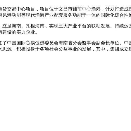
际渔货交易中心项目，项目位于文昌市铺前中心渔港，计划打造
避风港功能等现代渔港产业配套服务功能于一体的国际化综合性
，立足海南、扎根海南，实现三大产业平台的联动发展、持续运营
港建设的实力企业。
任了中国国际贸易促进委员会海南省分会监事会副会长单位、中
水思源，积极投身于各项社会公益事业的发展，其中，集团成立励