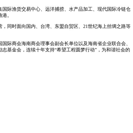
成集国际渔货交易中心、远洋捕捞、水产品加工、现代国际冷链仓
渔港。
，同时面向国内、台湾、东盟自贸区、21世纪海上丝绸之路等
国国际商会海南商会理事会副会长单位以及海南省企业联合会、
志基金会，连续十年支持“希望工程圆梦行动”，为和谐社会的