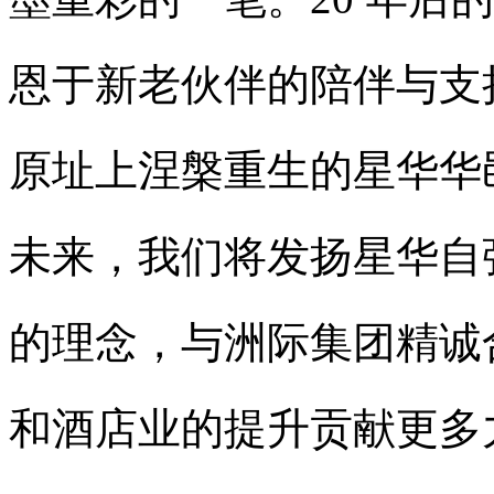
恩于新老伙伴的陪伴与支
原址上涅槃重生的星华华
未来，我们将发扬星华自
的理念，与洲际集团精诚
和酒店业的提升贡献更多