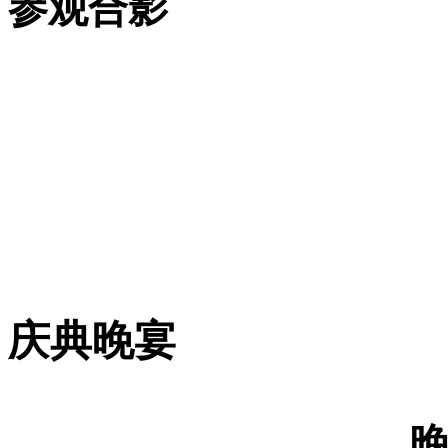
参观合影
庆典晚宴