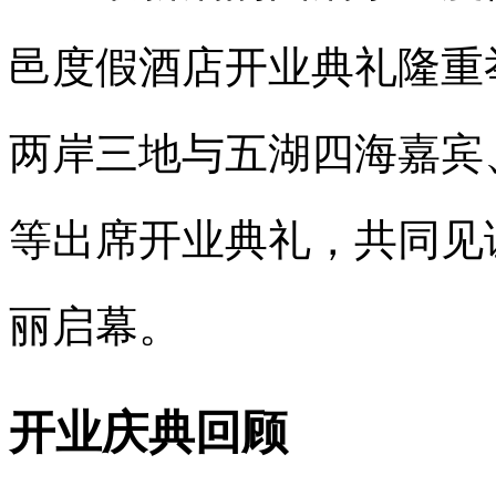
邑度假酒店开业典礼隆重
两岸三地与五湖四海嘉宾
等出席开业典礼，共同见
丽启幕。
开业庆典回顾