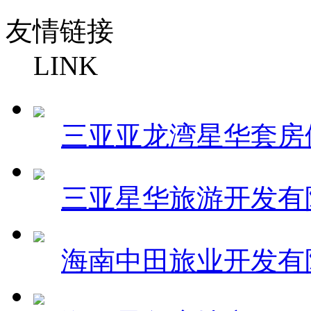
友情链接
LINK
三亚亚龙湾星华套房
三亚星华旅游开发有
海南中田旅业开发有