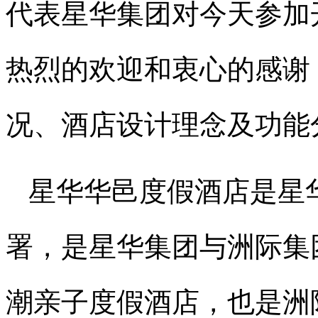
代表星华集团对今天参加
热烈的欢迎和衷心的感谢
况、酒店设计理念及功能
星华华邑度假酒店是星
署，是星华集团与洲际集
潮亲子度假酒店，也是洲