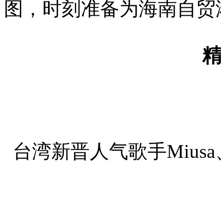
图，时刻准备为海南自贸
台湾新晋人气歌手Miusa