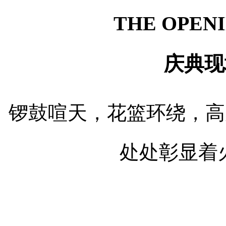
THE OPEN
庆典现
锣鼓喧天，花篮环绕，高
处处彰显着