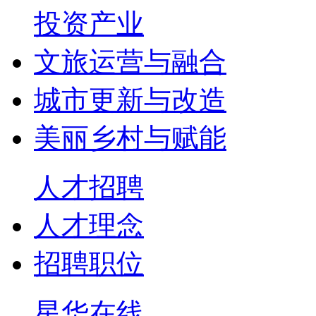
投资产业
文旅运营与融合
城市更新与改造
美丽乡村与赋能
人才招聘
人才理念
招聘职位
星华在线