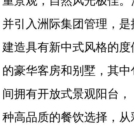
重景观，自然风光极佳。
并引入洲际集团管理，是
建造具有新中式风格的度
的豪华客房和别墅，其中
间拥有开放式景观阳台，
种高品质的餐饮选择，从