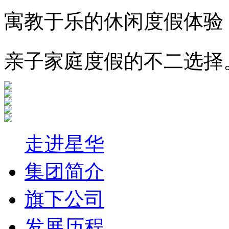
寓教于乐的休闲度假体验
亲子家庭度假的不二选择
走进星华
集团简介
旗下公司
发展历程