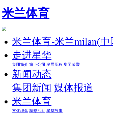
米兰体育
米兰体育-米兰milan(中
走进星华
集团简介
旗下公司
发展历程
集团荣誉
新闻动态
集团新闻
媒体报道
米兰体育
文化理念
精彩活动
星华故事